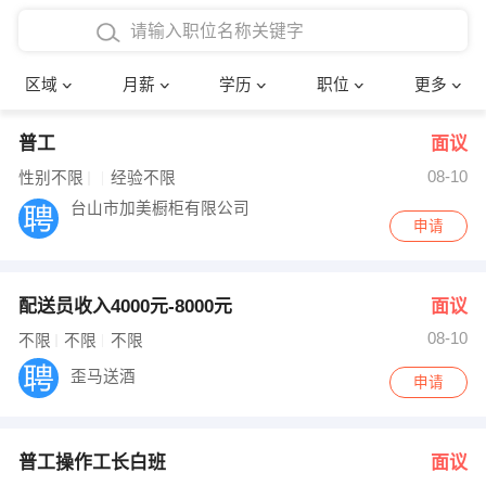
4000-5000元
本科
行政后勤
建筑装潢
确定
区域
月薪
学历
职位
更多
5000-8000元
硕士
销售岗位
教师
普工
面议
8000-12000元
博士
文员
护士
08-10
性别不限
经验不限
12000-20000元
财务会计
传单派发
台山市加美橱柜有限公司
申请
其他
超市零售
促销导购
配送员收入4000元-8000元
面议
网络IT
保健按摩
08-10
不限
不限
不限
快递员
前台接待
歪马送酒
申请
收银员
技术员/工程师
水电/机修
部门经理
普工操作工长白班
面议