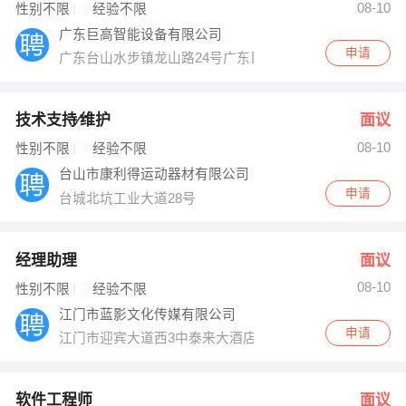
08-10
性别不限
经验不限
出纳
保险
广东巨高智能设备有限公司
申请
广东台山水步镇龙山路24号广东巨高智能设备有限公司
编辑
法律
保洁
贸易采购
技术支持∕维护
面议
08-10
性别不限
经验不限
跟单
理财顾问
台山市康利得运动器材有限公司
申请
其他职位
台城北坑工业大道28号
经理助理
面议
08-10
性别不限
经验不限
江门市蓝影文化传媒有限公司
申请
江门市迎宾大道西3中泰来大酒店c座1282
软件工程师
面议