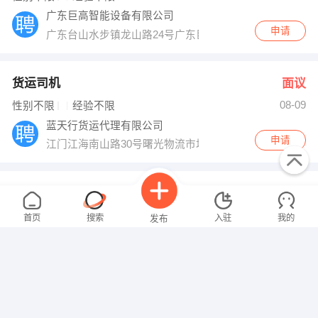
广东巨高智能设备有限公司
申请
广东台山水步镇龙山路24号广东巨高智能设备有限公司
货运司机
面议
08-09
性别不限
经验不限
蓝天行货运代理有限公司
申请
江门江海南山路30号曙光物流市场内中铁物流
研发部储干
面议
08-09
性别不限
经验不限
首页
搜索
入驻
我的
发布
广东巨高智能设备有限公司
申请
广东台山水步镇龙山路24号广东巨高智能设备有限公司
电梯维保工
面议